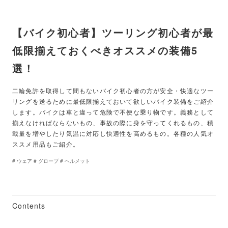
【バイク初心者】ツーリング初心者が最
低限揃えておくべきオススメの装備5
選！
二輪免許を取得して間もないバイク初心者の方が安全・快適なツー
リングを送るために最低限揃えておいて欲しいバイク装備をご紹介
します。バイクは車と違って危険で不便な乗り物です。義務として
揃えなければならないもの、事故の際に身を守ってくれるもの、積
載量を増やしたり気温に対応し快適性を高めるもの。各種の人気オ
ススメ用品もご紹介。
#
ウェア
#
グローブ
#
ヘルメット
Contents